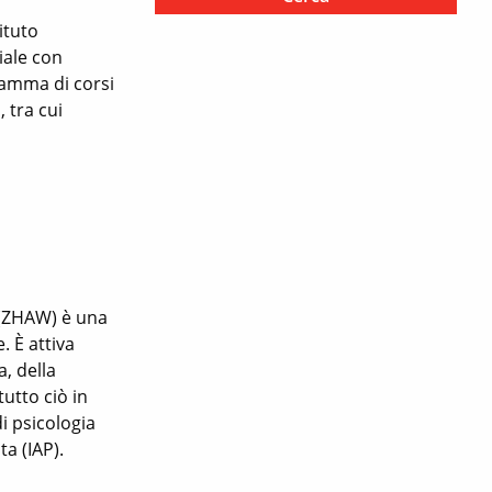
ituto
iale con
gamma di corsi
 tra cui
o (ZHAW) è una
. È attiva
a, della
utto ciò in
i psicologia
ta (IAP).