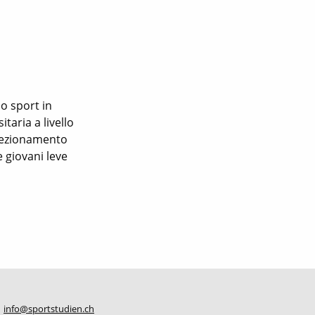
lo sport in
taria a livello
rfezionamento
le giovani leve
info@sportstudien.ch