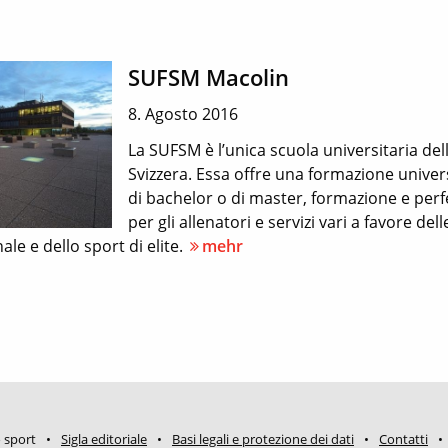
SUFSM Macolin
8. Agosto 2016
La SUFSM è l’unica scuola universitaria del
Svizzera. Essa offre una formazione universi
di bachelor o di master, formazione e pe
per gli allenatori e servizi vari a favore del
nale e dello sport di elite.
mehr
o sport
Sigla editoriale
Basi legali e protezione dei dati
Contatti