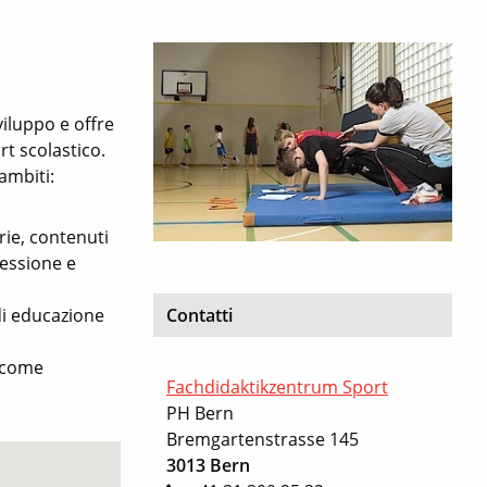
viluppo e offre
rt scolastico.
 ambiti:
rie, contenuti
fessione e
 di educazione
Contatti
a come
Fachdidaktikzentrum Sport
PH Bern
Bremgartenstrasse 145
3013 Bern