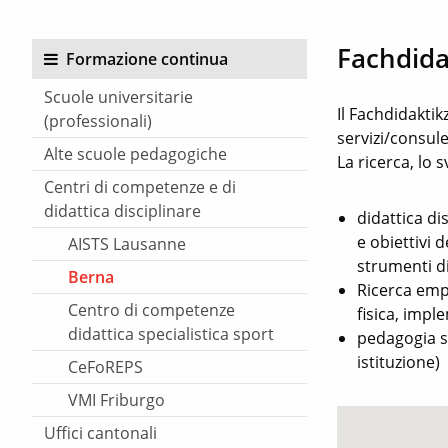
Fachdida
Formazione continua
Scuole universitarie
Il Fachdidakti
(professionali)
servizi/consule
Alte scuole pedagogiche
La ricerca, lo 
Centri di competenze e di
didattica disciplinare
didattica di
e obiettivi 
AISTS Lausanne
strumenti di
Berna
Ricerca empi
Centro di competenze
fisica, impl
didattica specialistica sport
pedagogia sc
istituzione)
CeFoREPS
VMI Friburgo
Uffici cantonali