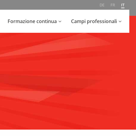
DE
FR
IT
Formazione continua
Campi professionali