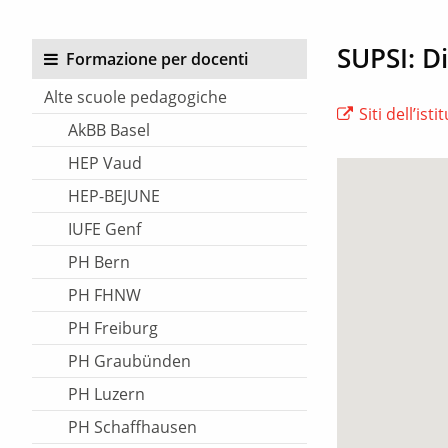
SUPSI: D
Formazione per docenti
Alte scuole pedagogiche
Siti dell’ist
AkBB Basel
HEP Vaud
HEP-BEJUNE
IUFE Genf
PH Bern
PH FHNW
PH Freiburg
PH Graubünden
PH Luzern
PH Schaffhausen