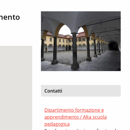
imento
Contatti
Dipartimento formazione e
apprendimento / Alta scuola
pedagogica