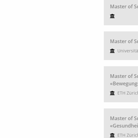
Master of S
Master of S
Universit
Master of S
«Bewegungs
ETH Züric
Master of S
«Gesundhei
ETH Züric