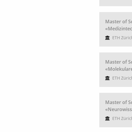
Master of S
«Medizinte
ETH Züric
Master of S
«Molekular
ETH Züric
Master of S
«Neurowiss
ETH Züric