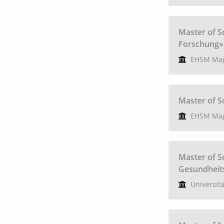
Master of S
Forschung»
EHSM Mag
Master of S
EHSM Mag
Master of S
Gesundheit
Universit