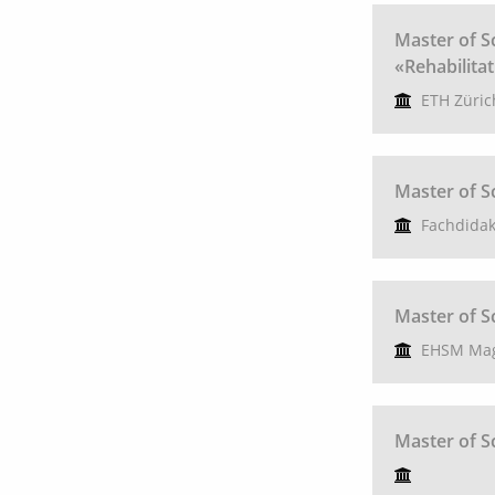
Master of S
«Rehabilita
ETH Züric
Master of S
Fachdidak
Master of S
EHSM Mag
Master of Sc