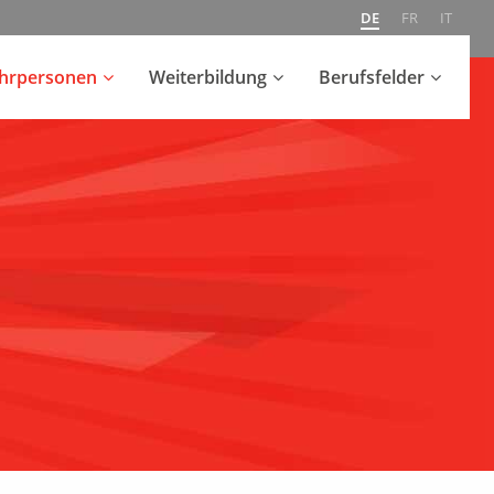
DE
FR
IT
ehrpersonen
Weiterbildung
Berufsfelder