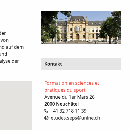
der
 von
und auf dem
 und
alyse der
Kontakt
Formation en sciences et
pratiques du sport
Avenue du 1er Mars 26
2000 Neuchâtel
+41 32 718 11 39
etudes.seps@unine.ch