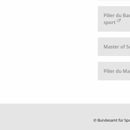
Pilier du Ba
sport
Master of S
Pilier du Ma
© Bundesamt für Sp