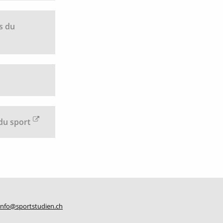
es du
 du sport
info@sportstudien.ch