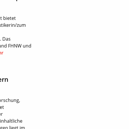
 bietet
ktikerin/zum
. Das
n und FHNW und
hr
ern
orschung,
et
er
inhaltliche
en liegt im