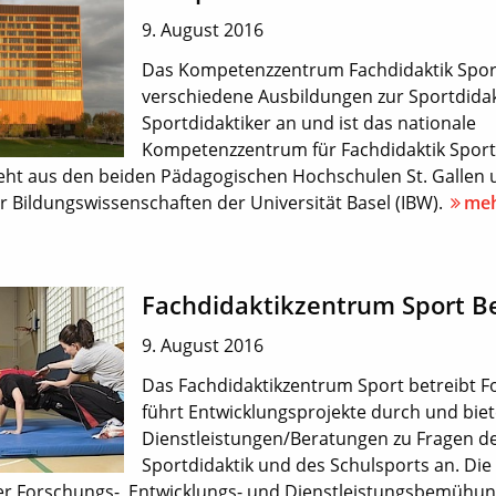
9. August 2016
Das Kompetenzzentrum Fachdidaktik Sport
verschiedene Ausbildungen zur Sportdida
Sportdidaktiker an und ist das nationale
Kompetenzzentrum für Fachdidaktik Sport
eht aus den beiden Pädagogischen Hochschulen St. Galle
ür Bildungswissenschaften der Universität Basel (IBW).
me
Fachdidaktikzentrum Sport B
9. August 2016
Das Fachdidaktikzentrum Sport betreibt F
führt Entwicklungsprojekte durch und biet
Dienstleistungen/Beratungen zu Fragen d
Sportdidaktik und des Schulsports an. Die 
er Forschungs-, Entwicklungs- und Dienstleistungsbemühung