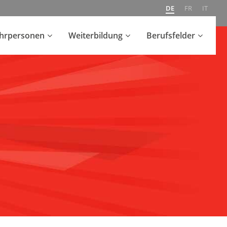
DE
FR
IT
ehrpersonen
Weiterbildung
Berufsfelder