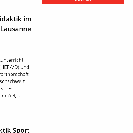
idaktik im
, Lausanne
tunterricht
 (HEP-VD) und
Partnerschaft
tschschweiz
sities
 Ziel,...
tik Sport